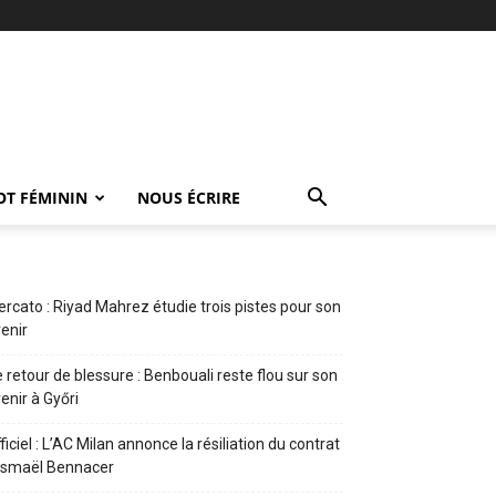
OT FÉMININ
NOUS ÉCRIRE
rcato : Riyad Mahrez étudie trois pistes pour son
enir
 retour de blessure : Benbouali reste flou sur son
enir à Győri
ficiel : L’AC Milan annonce la résiliation du contrat
Ismaël Bennacer