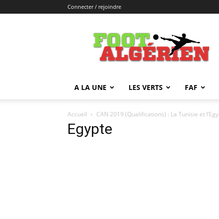
Connecter / rejoindre
FOOTALGERIEN
A LA UNE
LES VERTS
FAF
Accueil
CAN 2019 (Qualifications) : La Tunisie et l’Eg
Egypte