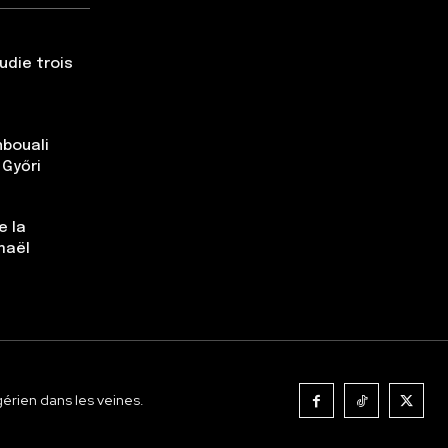
udie trois
nbouali
 Győri
e la
maël
gérien dans les veines.