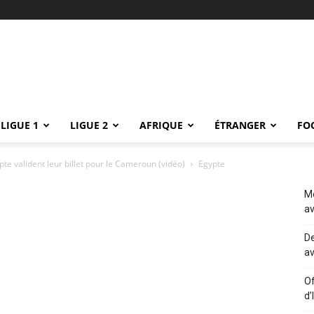
LIGUE 1
LIGUE 2
AFRIQUE
ÉTRANGER
FO
ypte valident leur billet pour le Cameroun (vidéo)
Egypte
Me
av
De
av
Of
d’