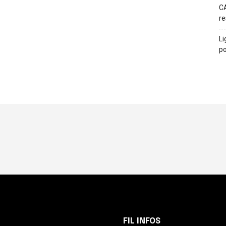
CA
re
Li
po
FIL INFOS