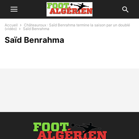
Accueil
Châteauroux : Saïd Benrahma termine la saison par un doublé
(vidéo)
Saïd Benrahma
Saïd Benrahma