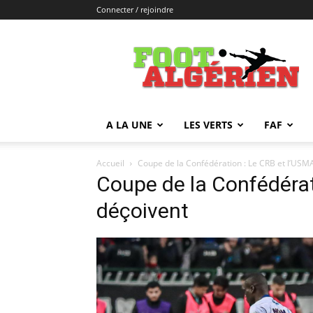
Connecter / rejoindre
FOOTALGERIEN
A LA UNE
LES VERTS
FAF
Accueil
Coupe de la Confédération : Le CRB et l’USM
Coupe de la Confédérat
déçoivent