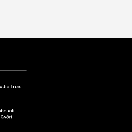
udie trois
nbouali
 Győri