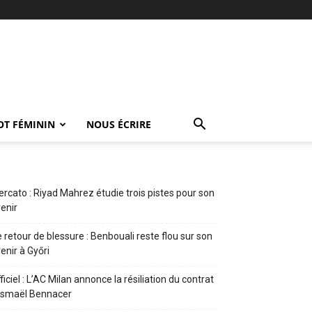
OT FÉMININ
NOUS ÉCRIRE
rcato : Riyad Mahrez étudie trois pistes pour son
enir
 retour de blessure : Benbouali reste flou sur son
enir à Győri
ficiel : L’AC Milan annonce la résiliation du contrat
Ismaël Bennacer