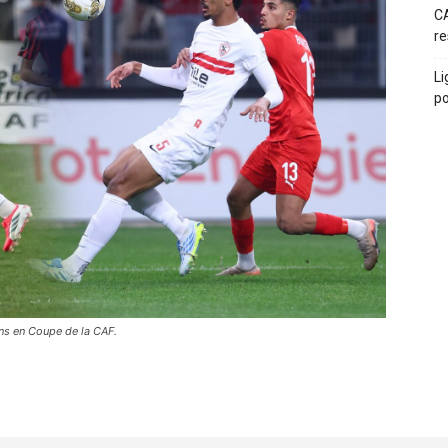
CA
re
Li
po
ens en Coupe de la CAF.