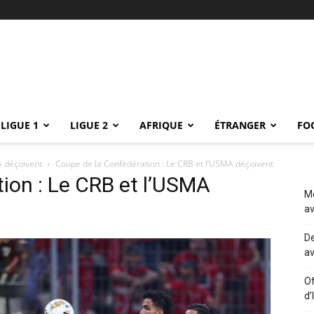
LIGUE 1
LIGUE 2
AFRIQUE
ÉTRANGER
FO
A déçoivent
Coupe de la Confédération : Le CRB et l’USMA déçoivent
ion : Le CRB et l’USMA
Me
av
De
av
Of
d’