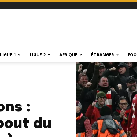
LIGUE 1
LIGUE 2
AFRIQUE
ÉTRANGER
FOO
ons :
 bout du