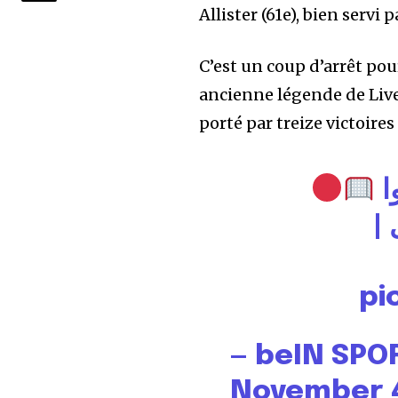
Allister (61e), bien servi
C’est un coup d’arrêt pou
ancienne légende de Live
porté par treize victoire
ا
|
pi
— beIN SPO
November 4