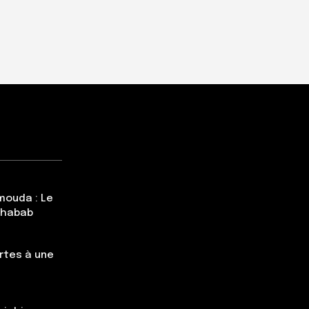
mouda : Le
Chabab
rtes à une