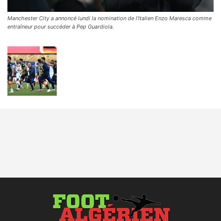
Manchester City a annoncé lundi la nomination de l’Italien Enzo Maresca comme
entraîneur pour succéder à Pep Guardiola.