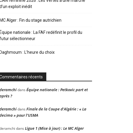
CAN féminine 2026 : Les Vertes à une marche
d’un exploit inédit
MC Alger : Fin du stage autrichien
Équipe nationale : La FAF redéfinit le profil du
futur sélectionneur
Daghmoum : L’heure du choix
Commentaires récents
deramchi
Équipe nationale : Petkovic part et
dans
après ?
deramchi
Finale de la Coupe d’Algérie : « La
dans
decima » pour l’USMA
Ligue 1 (Mise à jour) : Le MC Alger
deramchi
dans