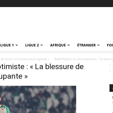
LIGUE 1
LIGUE 2
AFRIQUE
ÉTRANGER
FO
e de Gouiri n’est pas préoccupante »
Nabil Neghiz se veut optimiste : "La bless
timiste : « La blessure de
cupante »