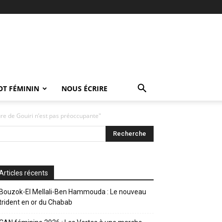
OT FÉMININ
NOUS ÉCRIRE
ure de Gouiri n’est pas préoccupante"
Articles récents
Bouzok-El Mellali-Ben Hammouda : Le nouveau
trident en or du Chabab