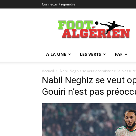
Connecter / rejoindre
FOOTALGERIEN
A LA UNE
LES VERTS
FAF
Accueil
Nabil Neghiz se veut optimiste : « La blessur
Nabil Neghiz se veut op
Gouiri n’est pas préoc