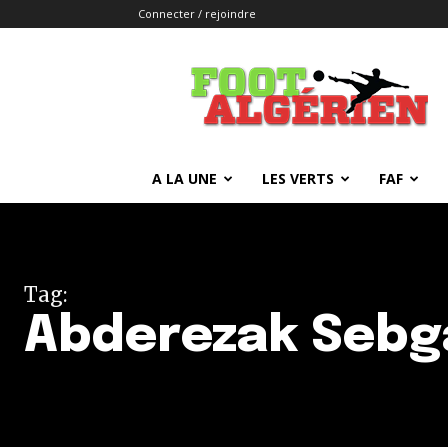
Connecter / rejoindre
FOOTALGERIEN
A LA UNE
LES VERTS
FAF
Tag:
Abderezak Sebg