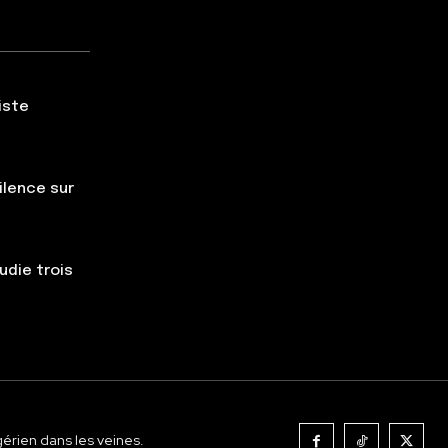
iste
silence sur
udie trois
gérien dans les veines.