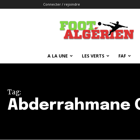
Connecter / rejoindre
FOOTALGERIEN
A LA UNE
LES VERTS
FAF
Tag:
Abderrahmane 