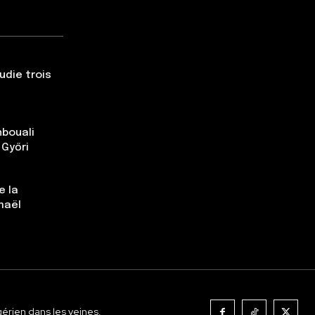
udie trois
nbouali
 Győri
e la
maël
gérien dans les veines.