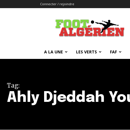
Connecter / rejoindre
FOOTALGERIEN
A LA UNE
LES VERTS
FAF
Tag:
Ahly Djeddah You