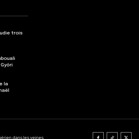
udie trois
nbouali
 Győri
e la
maël
gérien dans les veines.