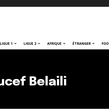
LIGUE 1
LIGUE 2
AFRIQUE
ÉTRANGER
FOO
cef Belaili