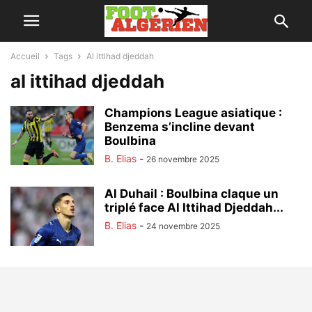
Accueil
Tags
Al ittihad djeddah
al ittihad djeddah
Champions League asiatique :
Benzema s’incline devant
Boulbina
B. Elias
-
26 novembre 2025
Al Duhail : Boulbina claque un
triplé face Al Ittihad Djeddah...
B. Elias
-
24 novembre 2025