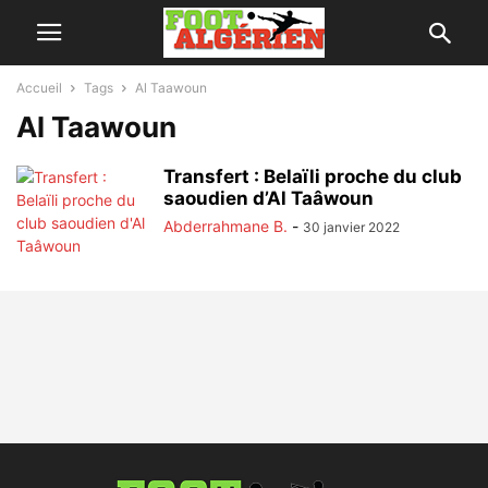
Accueil
Tags
Al Taawoun
Al Taawoun
Transfert : Belaïli proche du club
saoudien d’Al Taâwoun
Abderrahmane B.
-
30 janvier 2022