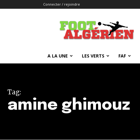
Connecter / rejoindre
FOOTALGERIEN
A LA UNE
LES VERTS
FAF
Tag:
amine ghimouz