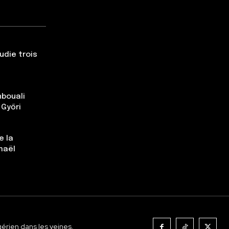
udie trois
nbouali
 Győri
e la
maël
gérien dans les veines.