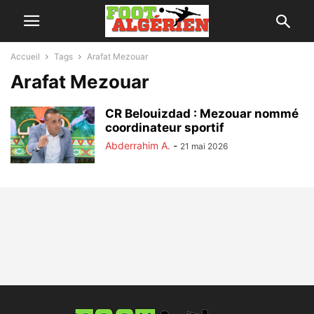
Accueil
Tags
Arafat Mezouar
Arafat Mezouar
CR Belouizdad : Mezouar nommé
coordinateur sportif
Abderrahim A.
-
21 mai 2026