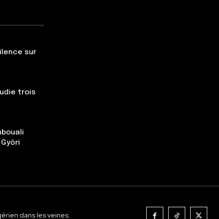
silence sur
udie trois
nbouali
 Győri
gérien dans les veines.