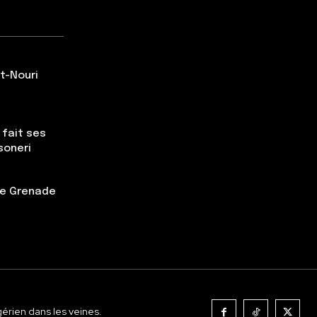
t-Nouri
 fait ses
soneri
tte Grenade
gérien dans les veines.