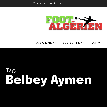
Connecter / rejoindre
FOOTALGERIEN
A LA UNE
LES VERTS
FAF
Tag:
Belbey Aymen