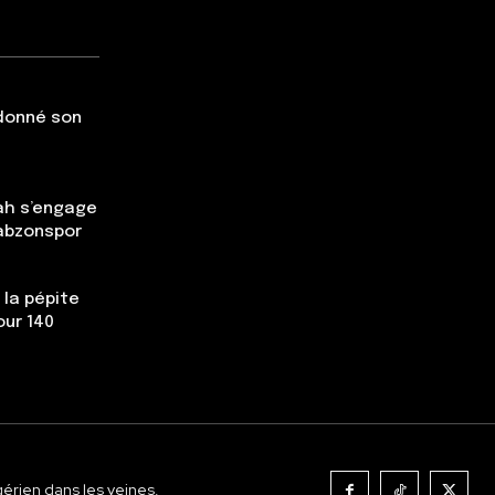
 donné son
ah s’engage
rabzonspor
 la pépite
our 140
gérien dans les veines.