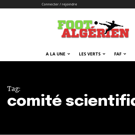
Connecter / rejoindre
FOOTALGERIEN
A LA UNE
LES VERTS
FAF
Tag:
comité scientif