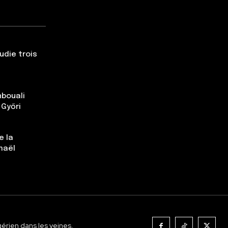
udie trois
nbouali
 Győri
e la
maël
gérien dans les veines.