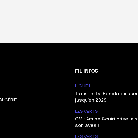
FIL INFOS
LIGUE 1
Transferts: Ramdaoui usm
ALGÉRIE
jusqu’en 2029
LES VERTS
OM : Amine Gouiri brise le 
son avenir
LES VERTS