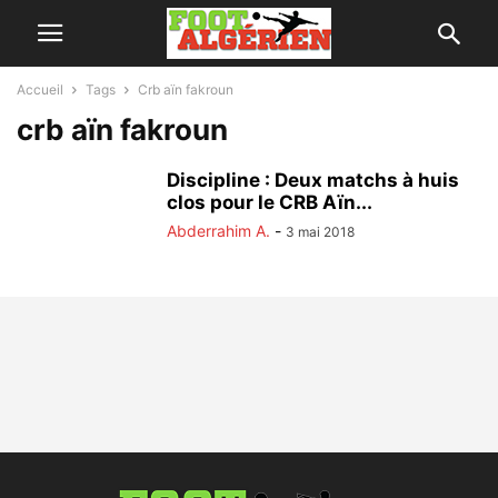
Accueil
Tags
Crb aïn fakroun
crb aïn fakroun
Discipline : Deux matchs à huis
clos pour le CRB Aïn...
Abderrahim A.
-
3 mai 2018