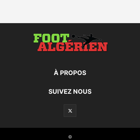
À PROPOS
SUIVEZ NOUS
©