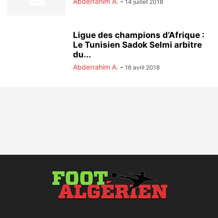
Abderrahim A.
-
14 juillet 2018
Ligue des champions d’Afrique :
Le Tunisien Sadok Selmi arbitre
du...
Abderrahim A.
-
16 avril 2018