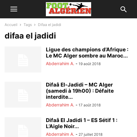
Accueil
Tags
Difaa el jadidi
difaa el jadidi
Ligue des champions d’Afrique :
Le MC Alger sombre au Maroc...
Abderrahim A.
-
19 août 2018
Difaâ El-Jadidi – MC Alger
(samedi à 19h00) : Défaite
interdite...
Abderrahim A.
-
17 août 2018
Difaâ El Jadidi 1 – ES Sétif 1 :
L’Aigle Noir...
Abderrahim A.
-
27 juillet 2018