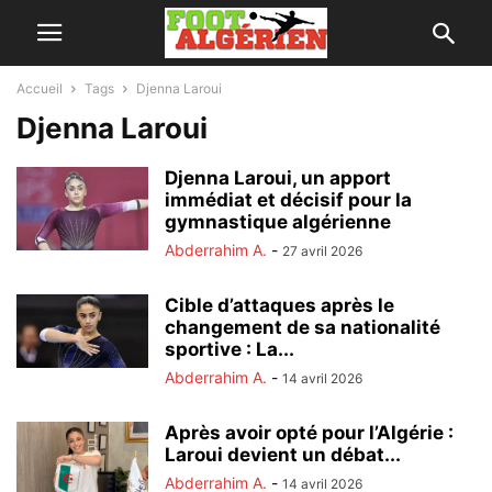
Accueil
Tags
Djenna Laroui
Djenna Laroui
Djenna Laroui, un apport
immédiat et décisif pour la
gymnastique algérienne
Abderrahim A.
-
27 avril 2026
Cible d’attaques après le
changement de sa nationalité
sportive : La...
Abderrahim A.
-
14 avril 2026
Après avoir opté pour l’Algérie :
Laroui devient un débat...
Abderrahim A.
-
14 avril 2026