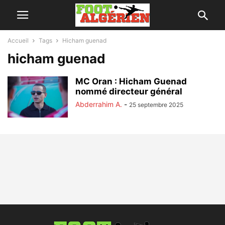
Accueil
Tags
Hicham guenad
hicham guenad
MC Oran : Hicham Guenad
nommé directeur général
Abderrahim A.
-
25 septembre 2025