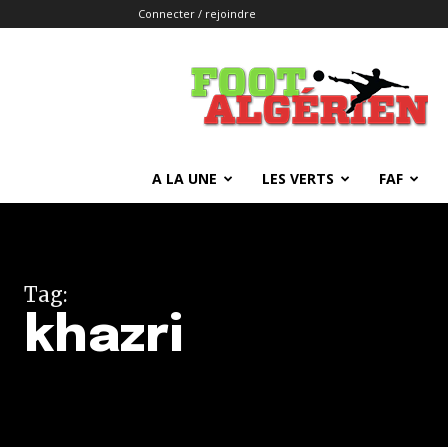
Connecter / rejoindre
FOOTALGERIEN
A LA UNE
LES VERTS
FAF
Tag:
khazri