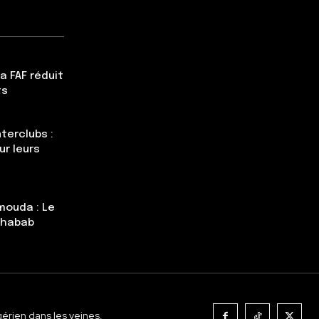
a FAF réduit
ts
terclubs :
ur leurs
mouda : Le
Chabab
gérien dans les veines.