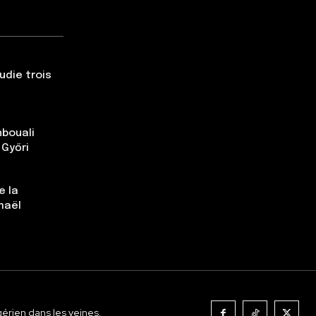
udie trois
nbouali
 Győri
e la
maël
gérien dans les veines.