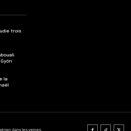
udie trois
nbouali
 Győri
e la
maël
gérien dans les veines.