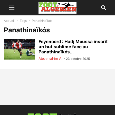
Accueil
Tags
Panathinaïkós
Panathinaïkós
Feyenoord : Hadj Moussa inscrit
un but sublime face au
Panathinaïkós...
Abderrahim A.
-
23 octobre 2025