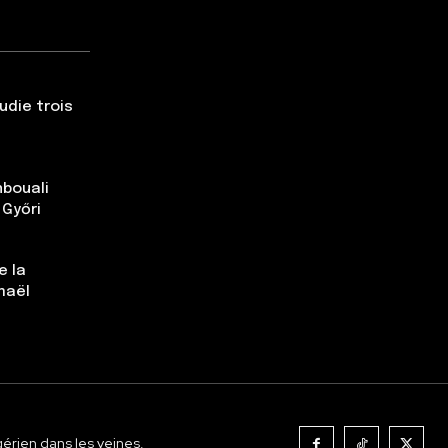
udie trois
nbouali
 Győri
e la
maël
gérien dans les veines.