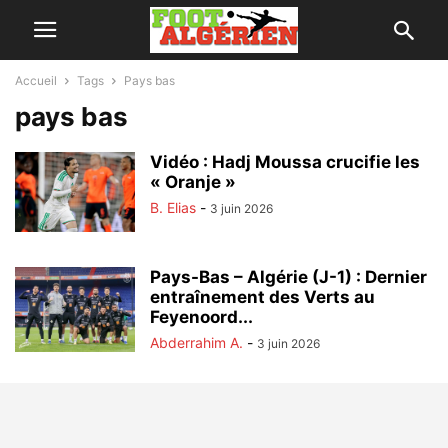
Accueil
Tags
Pays bas
pays bas
Vidéo : Hadj Moussa crucifie les
« Oranje »
B. Elias
-
3 juin 2026
Pays-Bas – Algérie (J-1) : Dernier
entraînement des Verts au
Feyenoord...
Abderrahim A.
-
3 juin 2026