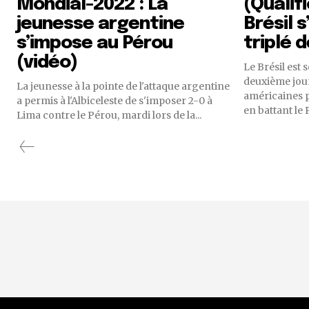
Mondial-2022 : La
(Qualifi
jeunesse argentine
Brésil 
s’impose au Pérou
triplé 
(vidéo)
Le Brésil est 
deuxième jour
La jeunesse à la pointe de l'attaque argentine
américaines p
a permis à l'Albiceleste de s'imposer 2-0 à
en battant le P
Lima contre le Pérou, mardi lors de la...