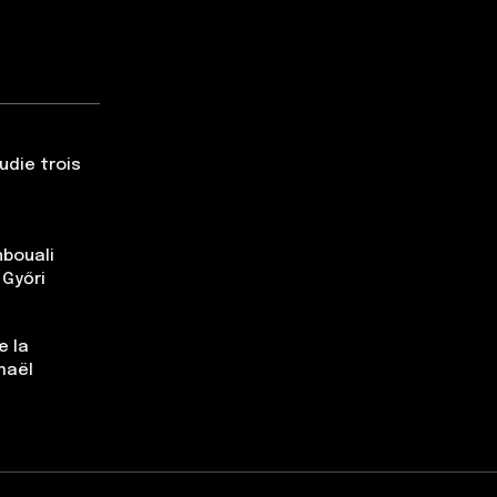
udie trois
nbouali
 Győri
e la
maël