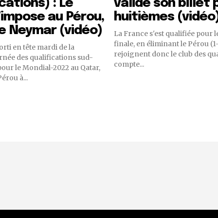
cations) : Le
valide son billet 
s’impose au Pérou,
huitièmes (vidéo
de Neymar (vidéo)
La France s'est qualifiée pour l
finale, en éliminant le Pérou (1-0). Les 
sorti en tête mardi de la
rejoignent donc le club des qua
née des qualifications sud-
compte...
our le Mondial-2022 au Qatar,
érou à...