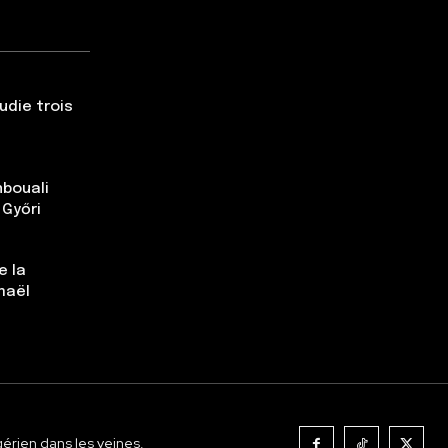
udie trois
nbouali
 Győri
e la
maël
gérien dans les veines.