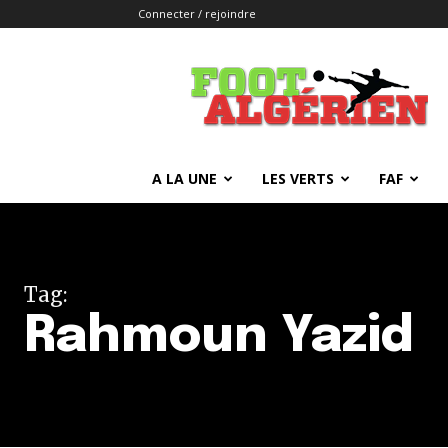
Connecter / rejoindre
FOOTALGERIEN
A LA UNE
LES VERTS
FAF
Tag:
Rahmoun Yazid