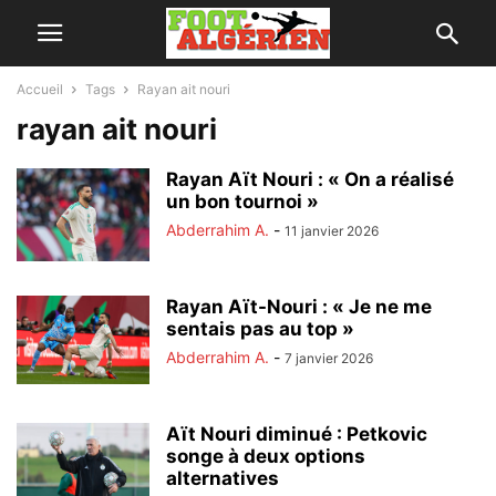
Accueil
Tags
Rayan ait nouri
rayan ait nouri
Rayan Aït Nouri : « On a réalisé
un bon tournoi »
Abderrahim A.
-
11 janvier 2026
Rayan Aït-Nouri : « Je ne me
sentais pas au top »
Abderrahim A.
-
7 janvier 2026
Aït Nouri diminué : Petkovic
songe à deux options
alternatives