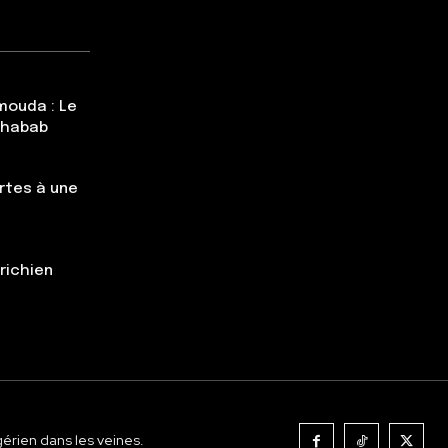
mouda : Le
Chabab
rtes à une
trichien
gérien dans les veines.