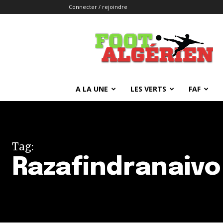
Connecter / rejoindre
FOOTALGERIEN
A LA UNE
LES VERTS
FAF
Tag:
Razafindranaivo