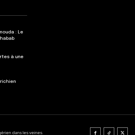
mouda : Le
Chabab
rtes à une
trichien
gérien dans les veines.