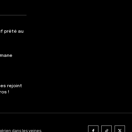
f prêté au
simane
es rejoint
ros !
gérien dans les veines.