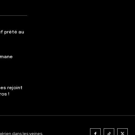
f prêté au
simane
es rejoint
ros !
gérien dans les veines.