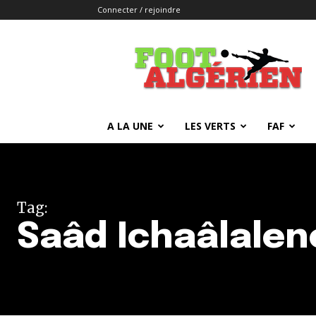
Connecter / rejoindre
FOOTALGERIEN
A LA UNE
LES VERTS
FAF
Tag:
Saâd Ichaâlalen