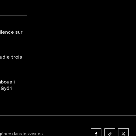
silence sur
udie trois
nbouali
 Győri
gérien dans les veines.