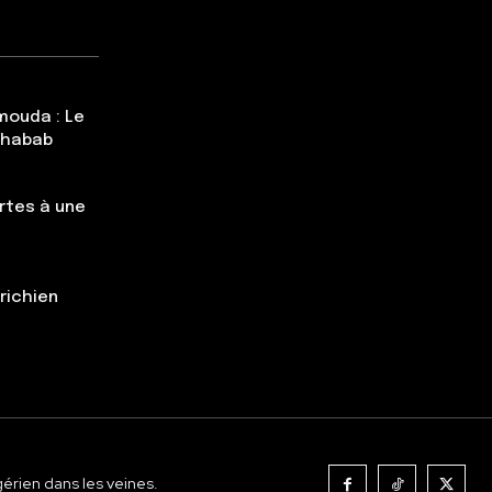
mouda : Le
Chabab
rtes à une
trichien
gérien dans les veines.