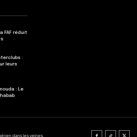
a FAF réduit
ts
terclubs :
ur leurs
mouda : Le
Chabab
gérien dans les veines.