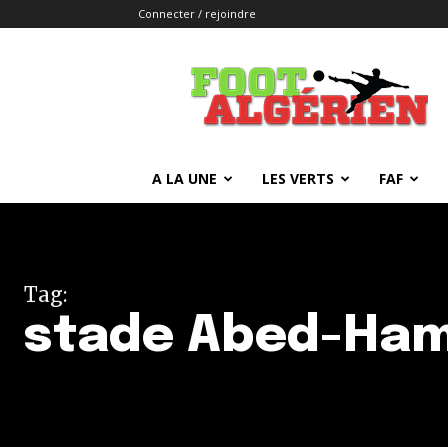
Connecter / rejoindre
FOOTALGERIEN
A LA UNE
LES VERTS
FAF
Tag:
stade Abed-Ham