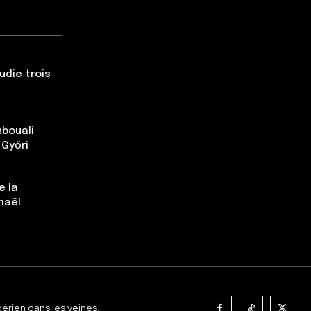
udie trois
nbouali
 Győri
e la
maël
gérien dans les veines.