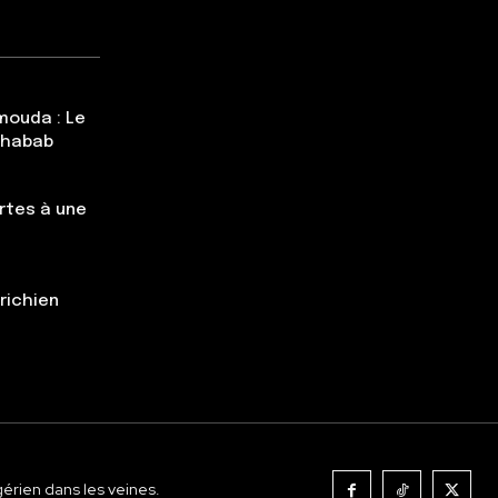
mouda : Le
Chabab
rtes à une
trichien
gérien dans les veines.