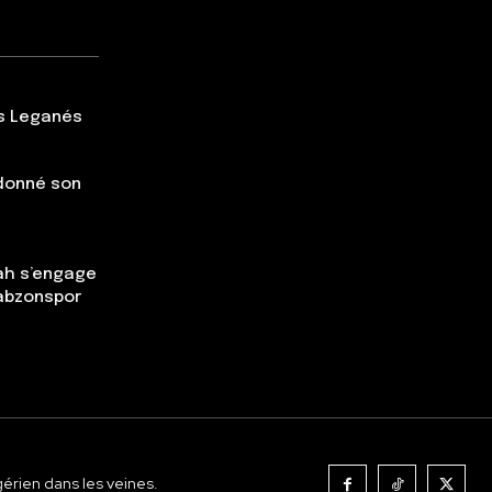
rs Leganés
 donné son
ah s’engage
rabzonspor
gérien dans les veines.