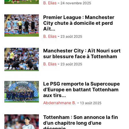
B. Elias
-
24 novembre 2025
Premier League : Manchester
City chute à domicile et perd
Aït...
B. Elias
-
23 août 2025
Manchester City : Aït Nouri sort
sur blessure face à Tottenham
B. Elias
-
23 août 2025
Le PSG remporte la Supercoupe
d’Europe en battant Tottenham
aux tirs...
Abderrahmane B.
-
13 août 2025
Tottenham : Son annonce la fin
d’un chapitre long d’une
décennie