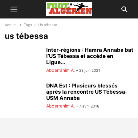
Accueil
Tags
Us tébessa
us tébessa
Inter-régions : Hamra Annaba bat
l’US Tébessa et accède en
Ligue...
Abderrahim A.
-
28 juin 2021
DNA Est : Plusieurs blessés
après la rencontre US Tébessa-
USM Annaba
Abderrahim A.
-
7 avril 2018