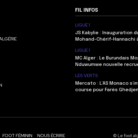
FIL INFOS
LIGUE 1
JS Kabylie : Inauguration 
ALGÉRIE
Mohand-Chérif-Hannachi 
LIGUE 1
MC Alger : Le Burundais Mo
Nduwumwe nouvelle recru
LES VERTS
Mercato : L’AS Monaco s’in
N
course pour Farès Ghedje
FOOT FÉMININ
NOUS ÉCRIRE
© Le foot al