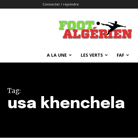
Connecter / rejoindre
FOOTALGERIEN
A LA UNE
LES VERTS
FAF
Tag:
usa khenchela