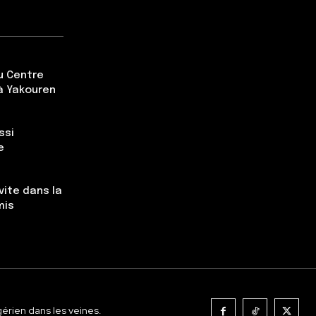
du Centre
à Yakouren
ssi
e
vite dans la
mis
gérien dans les veines.