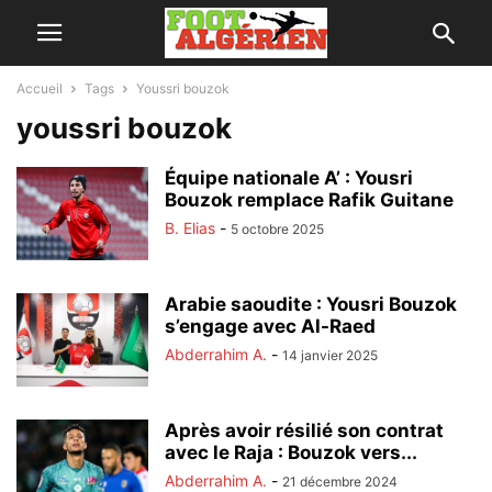
Accueil
Tags
Youssri bouzok
youssri bouzok
Équipe nationale A’ : Yousri
Bouzok remplace Rafik Guitane
B. Elias
-
5 octobre 2025
Arabie saoudite : Yousri Bouzok
s’engage avec Al-Raed
Abderrahim A.
-
14 janvier 2025
Après avoir résilié son contrat
avec le Raja : Bouzok vers...
Abderrahim A.
-
21 décembre 2024