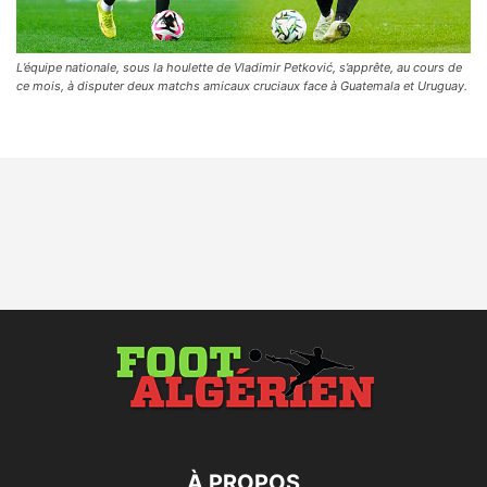
L’équipe nationale, sous la houlette de Vladimir Petković, s’apprête, au cours de
ce mois, à disputer deux matchs amicaux cruciaux face à Guatemala et Uruguay.
À PROPOS