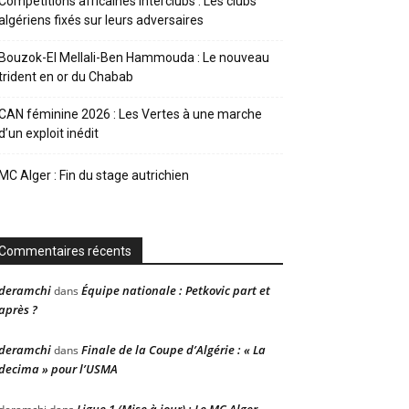
Compétitions africaines interclubs : Les clubs
algériens fixés sur leurs adversaires
Bouzok-El Mellali-Ben Hammouda : Le nouveau
trident en or du Chabab
CAN féminine 2026 : Les Vertes à une marche
d’un exploit inédit
MC Alger : Fin du stage autrichien
Commentaires récents
deramchi
Équipe nationale : Petkovic part et
dans
après ?
deramchi
Finale de la Coupe d’Algérie : « La
dans
decima » pour l’USMA