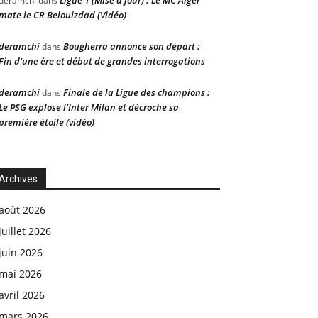
Ligue 1 (Mise à jour) : Le MC Alger
deramchi
dans
mate le CR Belouizdad (Vidéo)
deramchi
Bougherra annonce son départ :
dans
Fin d’une ère et début de grandes interrogations
deramchi
Finale de la Ligue des champions :
dans
Le PSG explose l’Inter Milan et décroche sa
première étoile (vidéo)
Archives
août 2026
juillet 2026
juin 2026
mai 2026
avril 2026
mars 2026