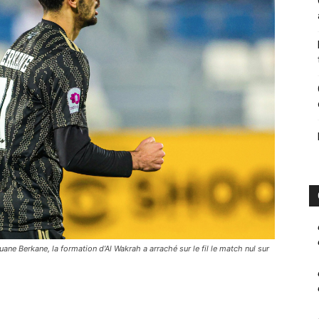
uane Berkane, la formation d’Al Wakrah a arraché sur le fil le match nul sur