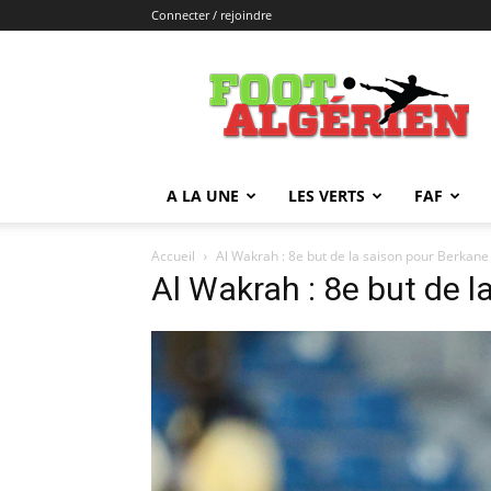
Connecter / rejoindre
FOOTALGERIEN
A LA UNE
LES VERTS
FAF
Accueil
Al Wakrah : 8e but de la saison pour Berkane 
Al Wakrah : 8e but de l