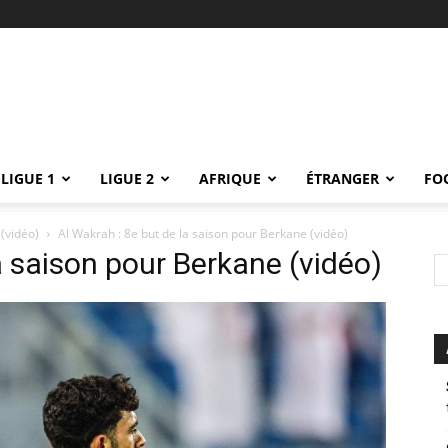
LIGUE 1
LIGUE 2
AFRIQUE
ÉTRANGER
FO
(vidéo)
Al Wakrah : 8e but de la saison pour Berkane (vidéo)
a saison pour Berkane (vidéo)