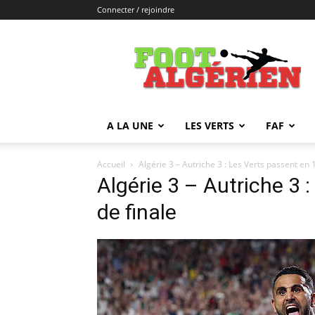
Connecter / rejoindre
FOOTALGERIEN
A LA UNE
LES VERTS
FAF
Accueil
Algérie 3 – Autriche 3 : Les Verts passent en 
Algérie 3 – Autriche 3 
de finale