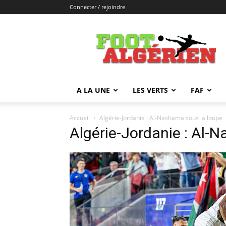
Connecter / rejoindre
FOOTALGERIEN
A LA UNE
LES VERTS
FAF
Accueil
Algérie-Jordanie : Al-Nashama sous la loupe
Algérie-Jordanie : Al-