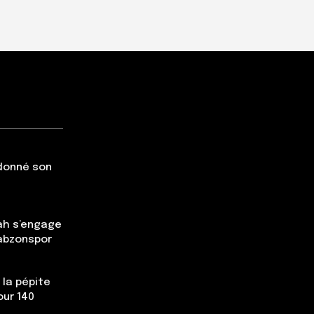
 donné son
ah s’engage
rabzonspor
 la pépite
our 140