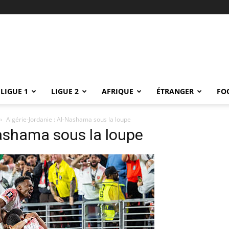
LIGUE 1
LIGUE 2
AFRIQUE
ÉTRANGER
FO
Algérie-Jordanie : Al-Nashama sous la loupe
Nashama sous la loupe